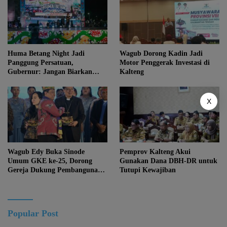
Huma Betang Night Jadi
Wagub Dorong Kadin Jadi
Panggung Persatuan,
Motor Penggerak Investasi di
Gubernur: Jangan Biarkan
Kalteng
Kemajuan Menghapus Jati Diri
Kalteng
X
Wagub Edy Buka Sinode
Pemprov Kalteng Akui
Umum GKE ke-25, Dorong
Gunakan Dana DBH-DR untuk
Gereja Dukung Pembangunan
Tutupi Kewajiban
Kalteng
Popular Post