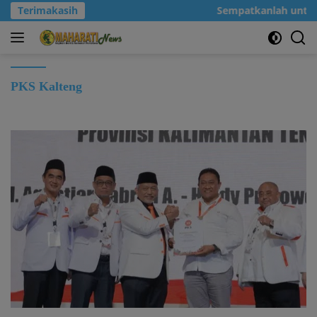
Langsung
Terimakasih
Sempatkanlah untuk kl
ke
konten
PKS Kalteng