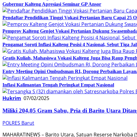
Gubernur Kalteng Apresiasi Seminar GP Ansor
Pendaftar Pendidikan Tinggi Vokasi Pertanian Baru Capai 25 
Pemprov Kalteng Genjot Vokasi Pertanian Dukung Swasembad
Pengamat Soroti Inflasi Kalteng Posisi 4 Nasional, Sebut Tiga J
Gratis Kuliah, Mahasiswa Vokasi Kalteng Juga Bisa Raup Pengh
Entry Meeting Opini Ombudsman RI, Dorong Perbaikan Layana
Inflasi Kalimantan Tengah Peringkat Empat Nasional
Hukrim
07/02/2025
Miliki 204,05 Gram Sabu, Pria di Barito Utara Ditan
POLRES Barut
MAHARATINEWS – Barito Utara, Satuan Reserse Narkoba (Sa