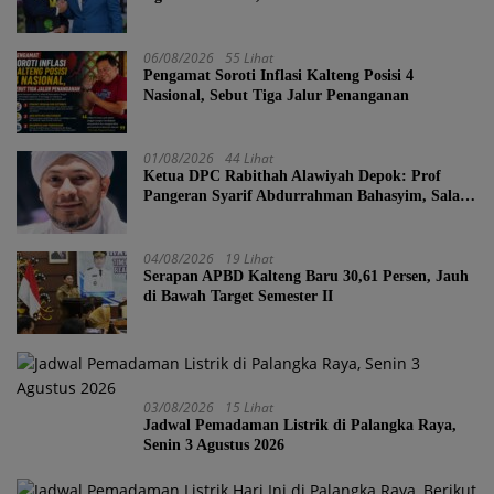
Berkarakter
06/08/2026
55 Lihat
Pengamat Soroti Inflasi Kalteng Posisi 4
Nasional, Sebut Tiga Jalur Penanganan
01/08/2026
44 Lihat
Ketua DPC Rabithah Alawiyah Depok: Prof
Pangeran Syarif Abdurrahman Bahasyim, Salah
Satu Kader yang Sangat Layak Menjadi Calon
Ketua Umum Rabitah Alawiyah
04/08/2026
19 Lihat
Serapan APBD Kalteng Baru 30,61 Persen, Jauh
di Bawah Target Semester II
03/08/2026
15 Lihat
Jadwal Pemadaman Listrik di Palangka Raya,
Senin 3 Agustus 2026