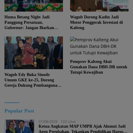
Huma Betang Night Jadi
Wagub Dorong Kadin Jadi
Panggung Persatuan,
Motor Penggerak Investasi di
Gubernur: Jangan Biarkan
Kalteng
Kemajuan Menghapus Jati Diri
Kalteng
Pemprov Kalteng Akui
Gunakan Dana DBH-DR untuk
Tutupi Kewajiban
Wagub Edy Buka Sinode
Umum GKE ke-25, Dorong
Gereja Dukung Pembangunan
Kalteng
Popular Post
01/08/2026
133 Lihat
Ketua Angkatan MAP UMPR Ajak Alumni Jadi
Agen Perubahan, Tekankan Pendidikan Harus