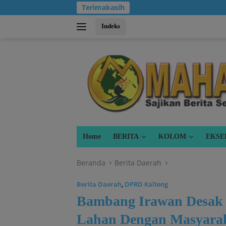
Langsung
Terimakasih
ke
konten
Indeks
Home
BERITA
KOLOM
EKSE
Beranda
Berita Daerah
Berita Daerah
,
DPRD Kalteng
Bambang Irawan Desak 
Lahan Dengan Masyara