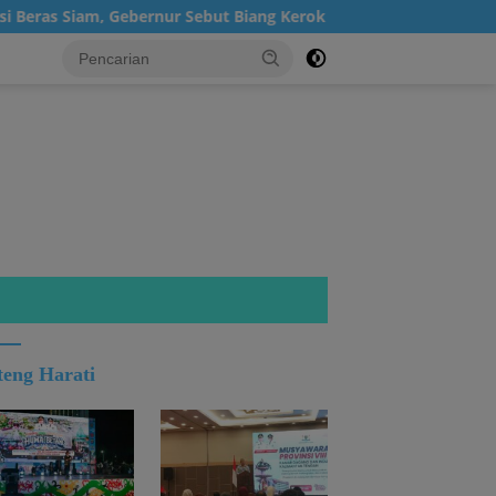
Siam, Gebernur Sebut Biang Kerok Inflasi Kalteng Posisi 4 Nasio
teng Harati