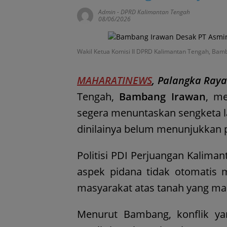
Admin
-
DPRD Kalimantan Tengah
08/06/2026
Wakil Ketua Komisi II DPRD Kalimantan Tengah, Bam
MAHARATINEWS
, Palangka Raya
Tengah,
Bambang Irawan
, m
segera menuntaskan sengketa l
dinilainya belum menunjukkan p
Politisi PDI Perjuangan Kalima
aspek pidana tidak otomatis m
masyarakat atas tanah yang mas
Menurut Bambang, konflik ya