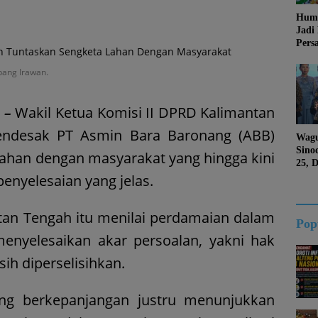
Huma
Jadi
Pers
Jang
Kema
bang Irawan.
Jati 
 –
Wakil Ketua Komisi II DPRD Kalimantan
endesak PT Asmin Bara Baronang (ABB)
Wagu
Sino
ahan dengan masyarakat yang hingga kini
25, 
Duk
enyelesaian yang jelas.
Kalt
ntan Tengah itu menilai perdamaian dalam
Pop
enyelesaikan akar persoalan, yakni hak
ih diperselisihkan.
ng berkepanjangan justru menunjukkan