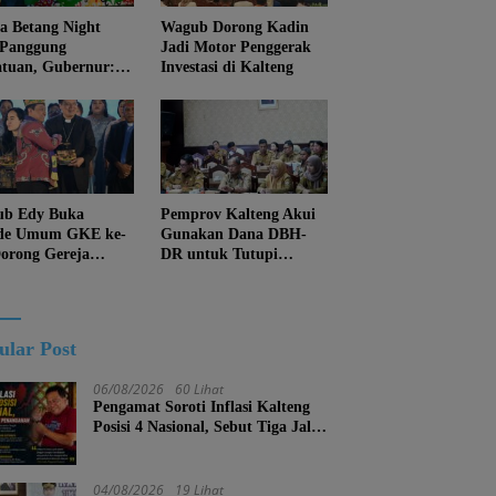
 Betang Night
Wagub Dorong Kadin
 Panggung
Jadi Motor Penggerak
atuan, Gubernur:
Investasi di Kalteng
an Biarkan
juan Menghapus
Diri Kalteng
b Edy Buka
Pemprov Kalteng Akui
de Umum GKE ke-
Gunakan Dana DBH-
Dorong Gereja
DR untuk Tutupi
ung Pembangunan
Kewajiban
eng
ular Post
06/08/2026
60 Lihat
Pengamat Soroti Inflasi Kalteng
Posisi 4 Nasional, Sebut Tiga Jalur
Penanganan
04/08/2026
19 Lihat