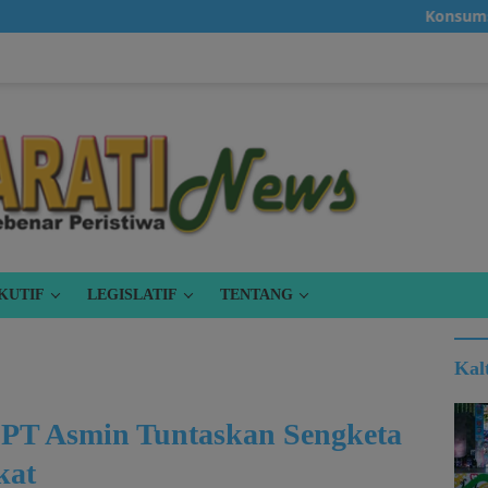
Konsumsi Beras 
KUTIF
LEGISLATIF
TENTANG
Kal
PT Asmin Tuntaskan Sengketa
kat