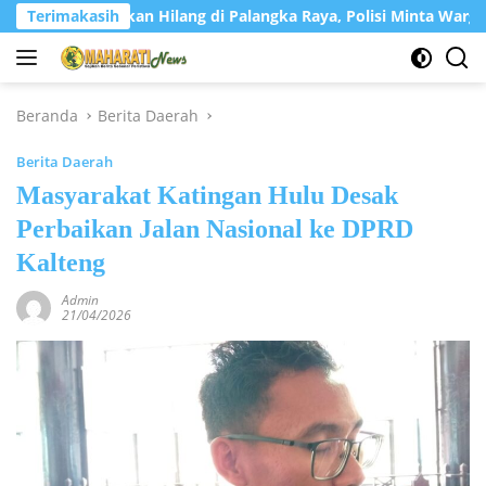
Langsung
ati Dilaporkan Hilang di Palangka Raya, Polisi Minta Warga Bant
Terimakasih
ke
konten
Beranda
Berita Daerah
Berita Daerah
Masyarakat Katingan Hulu Desak
Perbaikan Jalan Nasional ke DPRD
Kalteng
Admin
21/04/2026