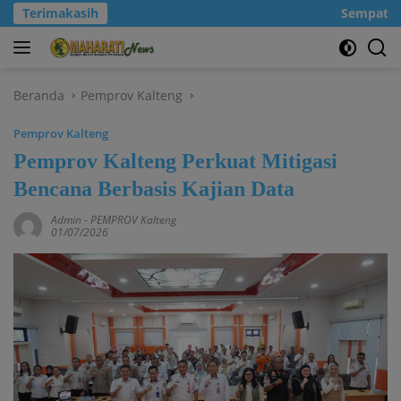
Langsung
Terimakasih
Sempatkanl
ke
konten
Beranda
Pemprov Kalteng
Pemprov Kalteng
Pemprov Kalteng Perkuat Mitigasi
Bencana Berbasis Kajian Data
Admin
-
PEMPROV Kalteng
01/07/2026