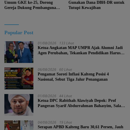
Umum GKE ke-25, Dorong
Gunakan Dana DBH-DR untuk
Gereja Dukung Pembangunan
Tutupi Kewajiban
Kalteng
Popular Post
01/08/2026
133 Lihat
Ketua Angkatan MAP UMPR Ajak Alumni Jadi
Agen Perubahan, Tekankan Pendidikan Harus
Berkarakter
06/08/2026
60 Lihat
Pengamat Soroti Inflasi Kalteng Posisi 4
Nasional, Sebut Tiga Jalur Penanganan
01/08/2026
44 Lihat
Ketua DPC Rabithah Alawiyah Depok: Prof
Pangeran Syarif Abdurrahman Bahasyim, Salah
Satu Kader yang Sangat Layak Menjadi Calon
Ketua Umum Rabitah Alawiyah
04/08/2026
19 Lihat
Serapan APBD Kalteng Baru 30,61 Persen, Jauh