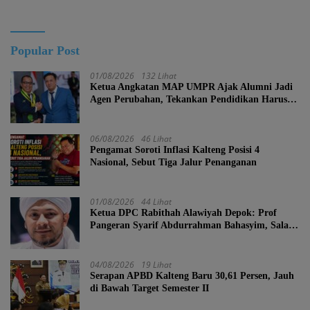
Kalteng
Popular Post
01/08/2026
132 Lihat
Ketua Angkatan MAP UMPR Ajak Alumni Jadi
Agen Perubahan, Tekankan Pendidikan Harus
Berkarakter
06/08/2026
46 Lihat
Pengamat Soroti Inflasi Kalteng Posisi 4
Nasional, Sebut Tiga Jalur Penanganan
01/08/2026
44 Lihat
Ketua DPC Rabithah Alawiyah Depok: Prof
Pangeran Syarif Abdurrahman Bahasyim, Salah
Satu Kader yang Sangat Layak Menjadi Calon
Ketua Umum Rabitah Alawiyah
04/08/2026
19 Lihat
Serapan APBD Kalteng Baru 30,61 Persen, Jauh
di Bawah Target Semester II