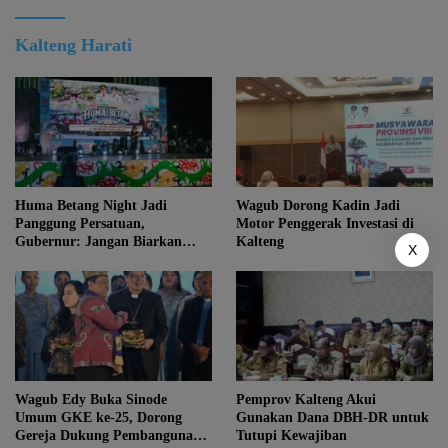
Kalteng Harati
Huma Betang Night Jadi
Wagub Dorong Kadin Jadi
Panggung Persatuan,
Motor Penggerak Investasi di
Gubernur: Jangan Biarkan
Kalteng
X
Kemajuan Menghapus Jati Diri
Kalteng
Wagub Edy Buka Sinode
Pemprov Kalteng Akui
Umum GKE ke-25, Dorong
Gunakan Dana DBH-DR untuk
Gereja Dukung Pembangunan
Tutupi Kewajiban