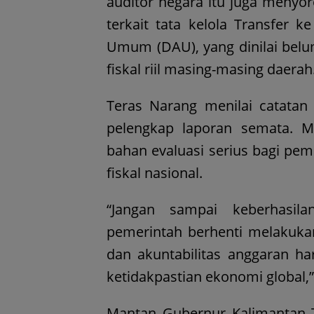
auditor negara itu juga menyor
terkait tata kelola Transfer 
Umum (DAU), yang dinilai be
fiskal riil masing-masing daerah
Teras Narang menilai catatan 
pelengkap laporan semata. 
bahan evaluasi serius bagi pe
fiskal nasional.
“Jangan sampai keberhasi
pemerintah berhenti melakukan
dan akuntabilitas anggaran har
ketidakpastian ekonomi global,”
Mantan Gubernur Kalimantan T