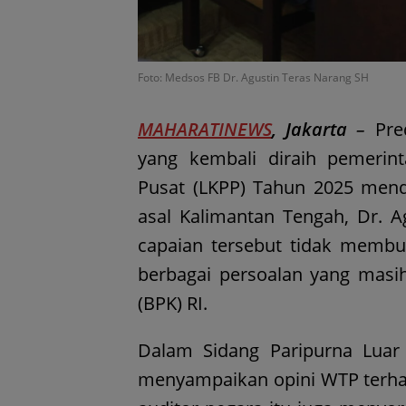
Foto: Medsos FB Dr. Agustin Teras Narang SH
MAHARATINEWS
, Jakarta
–
Pre
yang kembali diraih pemerin
Pusat (LKPP) Tahun 2025 mend
asal Kalimantan Tengah, Dr. A
capaian tersebut tidak membu
berbagai persoalan yang mas
(BPK) RI.
Dalam Sidang Paripurna Luar 
menyampaikan opini WTP terha