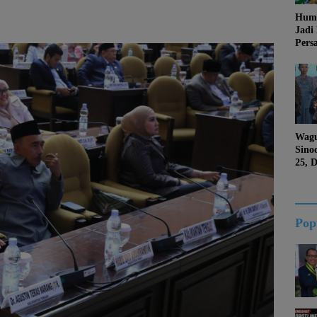
Huma
Jadi
Pers
Jang
Kema
Jati 
Wagu
Sino
25, 
Duk
Kalt
Pop