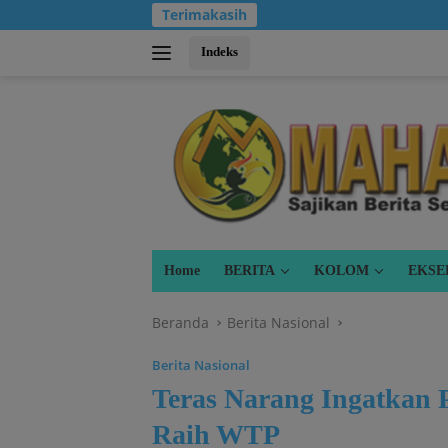
Langsung
Terimakasih
ke
konten
Indeks
Home
BERITA
KOLOM
EKSE
Beranda
Berita Nasional
Berita Nasional
Teras Narang Ingatkan 
Raih WTP