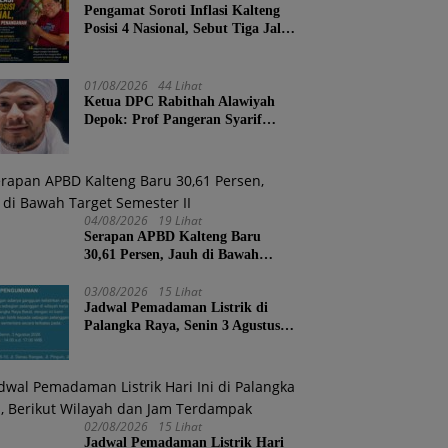
Pengamat Soroti Inflasi Kalteng
Posisi 4 Nasional, Sebut Tiga Jalur
Penanganan
01/08/2026
44 Lihat
Ketua DPC Rabithah Alawiyah
Depok: Prof Pangeran Syarif
Abdurrahman Bahasyim, Salah
Satu Kader yang Sangat Layak
Menjadi Calon Ketua Umum
Rabitah Alawiyah
04/08/2026
19 Lihat
Serapan APBD Kalteng Baru
30,61 Persen, Jauh di Bawah
Target Semester II
03/08/2026
15 Lihat
Jadwal Pemadaman Listrik di
Palangka Raya, Senin 3 Agustus
2026
02/08/2026
15 Lihat
Jadwal Pemadaman Listrik Hari