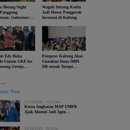
 Betang Night
Wagub Dorong Kadin
 Panggung
Jadi Motor Penggerak
atuan, Gubernur:
Investasi di Kalteng
an Biarkan
juan Menghapus
Diri Kalteng
b Edy Buka
Pemprov Kalteng Akui
de Umum GKE ke-
Gunakan Dana DBH-
Dorong Gereja
DR untuk Tutupi
ung Pembangunan
Kewajiban
eng
ular Post
01/08/2026
133 Lihat
Ketua Angkatan MAP UMPR
Ajak Alumni Jadi Agen
Perubahan, Tekankan Pendidikan
Harus Berkarakter
06/08/2026
60 Lihat