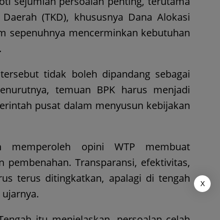
oti sejumlah persoalan penting, terutama
ke Daerah (TKD), khususnya Dana Alokasi
lum sepenuhnya mencerminkan kebutuhan
.
tersebut tidak boleh dipandang sebagai
Menurutnya, temuan BPK harus menjadi
merintah pusat dalam menyusun kebijakan
lan memperoleh opini WTP membuat
 pembenahan. Transparansi, efektivitas,
us terus ditingkatkan, apalagi di tengah
X
 ujarnya.
engah itu menjelaskan, persoalan celah