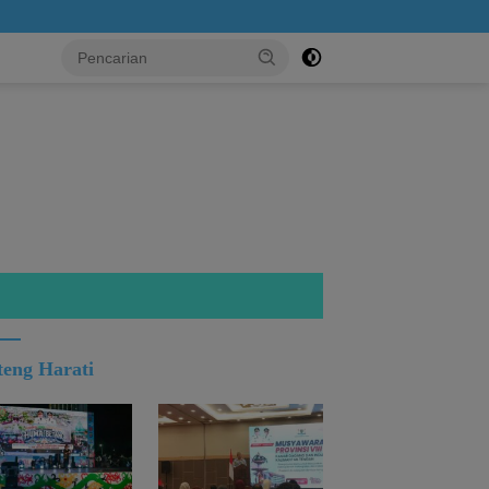
..!
teng Harati