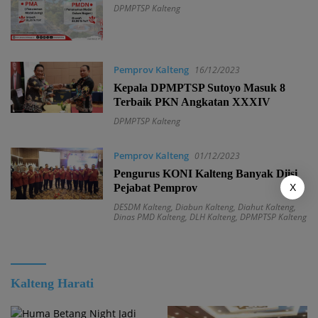
DPMPTSP Kalteng
Pemprov Kalteng
16/12/2023
Kepala DPMPTSP Sutoyo Masuk 8
Terbaik PKN Angkatan XXXIV
DPMPTSP Kalteng
Pemprov Kalteng
01/12/2023
Pengurus KONI Kalteng Banyak Diisi
X
Pejabat Pemprov
DESDM Kalteng
,
Diabun Kalteng
,
Diahut Kalteng
,
Dinas PMD Kalteng
,
DLH Kalteng
,
DPMPTSP Kalteng
Kalteng Harati