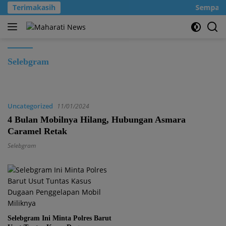
Langsung
Terimakasih
Sempatkan
ke
konten
Selebgram
Uncategorized
11/01/2024
4 Bulan Mobilnya Hilang, Hubungan Asmara
Caramel Retak
Selebgram
Selebgram Ini Minta Polres Barut