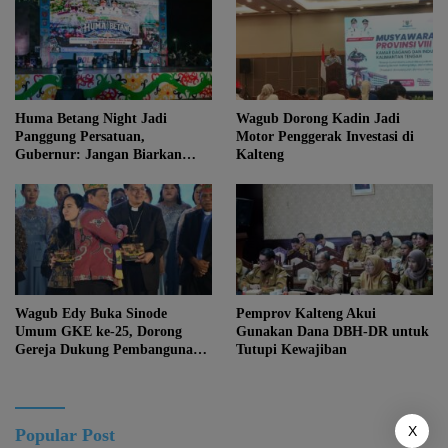
Huma Betang Night Jadi
Wagub Dorong Kadin Jadi
Panggung Persatuan,
Motor Penggerak Investasi di
Gubernur: Jangan Biarkan
Kalteng
Kemajuan Menghapus Jati Diri
Kalteng
Wagub Edy Buka Sinode
Pemprov Kalteng Akui
Umum GKE ke-25, Dorong
Gunakan Dana DBH-DR untuk
Gereja Dukung Pembangunan
Tutupi Kewajiban
Kalteng
X
Popular Post