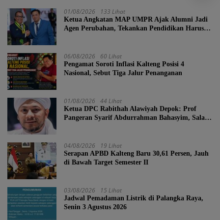
01/08/2026
133 Lihat
Ketua Angkatan MAP UMPR Ajak Alumni Jadi
Agen Perubahan, Tekankan Pendidikan Harus
Berkarakter
06/08/2026
60 Lihat
Pengamat Soroti Inflasi Kalteng Posisi 4
Nasional, Sebut Tiga Jalur Penanganan
01/08/2026
44 Lihat
Ketua DPC Rabithah Alawiyah Depok: Prof
Pangeran Syarif Abdurrahman Bahasyim, Salah
Satu Kader yang Sangat Layak Menjadi Calon
Ketua Umum Rabitah Alawiyah
04/08/2026
19 Lihat
Serapan APBD Kalteng Baru 30,61 Persen, Jauh
di Bawah Target Semester II
03/08/2026
15 Lihat
Jadwal Pemadaman Listrik di Palangka Raya,
Senin 3 Agustus 2026