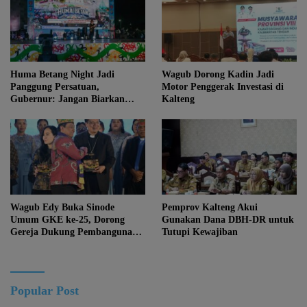
Huma Betang Night Jadi
Wagub Dorong Kadin Jadi
Panggung Persatuan,
Motor Penggerak Investasi di
Gubernur: Jangan Biarkan
Kalteng
Kemajuan Menghapus Jati Diri
Kalteng
Wagub Edy Buka Sinode
Pemprov Kalteng Akui
Umum GKE ke-25, Dorong
Gunakan Dana DBH-DR untuk
Gereja Dukung Pembangunan
Tutupi Kewajiban
Kalteng
Popular Post