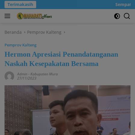
Langsung
Terimakasih
Sempatkanl
ke
konten
Beranda
Pemprov Kalteng
Pemprov Kalteng
Hermon Apresiasi Penandatanganan
Naskah Kesepakatan Bersama
Admin
-
Kabupaten Mura
27/11/2023