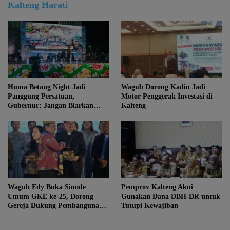
Kalteng Harati
Huma Betang Night Jadi
Wagub Dorong Kadin Jadi
Panggung Persatuan,
Motor Penggerak Investasi di
Gubernur: Jangan Biarkan
Kalteng
Kemajuan Menghapus Jati Diri
Kalteng
Wagub Edy Buka Sinode
Pemprov Kalteng Akui
Umum GKE ke-25, Dorong
Gunakan Dana DBH-DR untuk
Gereja Dukung Pembangunan
Tutupi Kewajiban
Kalteng