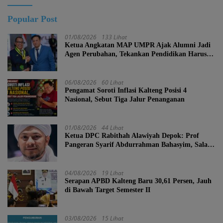
Popular Post
01/08/2026
133 Lihat
Ketua Angkatan MAP UMPR Ajak Alumni Jadi
Agen Perubahan, Tekankan Pendidikan Harus
Berkarakter
06/08/2026
60 Lihat
Pengamat Soroti Inflasi Kalteng Posisi 4
Nasional, Sebut Tiga Jalur Penanganan
01/08/2026
44 Lihat
Ketua DPC Rabithah Alawiyah Depok: Prof
Pangeran Syarif Abdurrahman Bahasyim, Salah
Satu Kader yang Sangat Layak Menjadi Calon
Ketua Umum Rabitah Alawiyah
04/08/2026
19 Lihat
Serapan APBD Kalteng Baru 30,61 Persen, Jauh
di Bawah Target Semester II
03/08/2026
15 Lihat