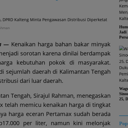
Huma
Rahman
Jadi
Pers
a —
Kenaikan harga bahan bakar minyak
Jang
Kema
menjadi sorotan karena dinilai berdampak
Jati 
harga kebutuhan pokok di masyarakat.
 di sejumlah daerah di Kalimantan Tengah
ribusi dari luar daerah.
Wagu
tan Tengah, Sirajul Rahman, menegaskan
Sino
25, 
 telah memicu kenaikan harga di tingkat
Duk
Kalt
ya harga eceran Pertamax sudah berada
p17.000 per liter, namun kini melonjak
Pop