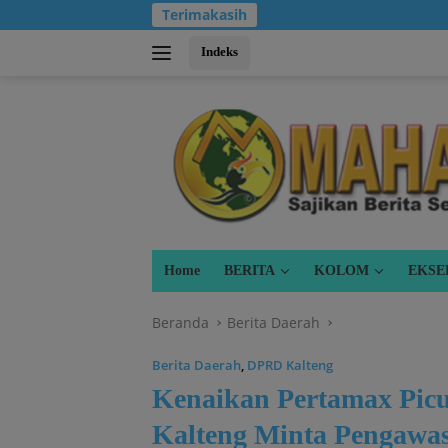
Langsung
Terimakasih
ke
konten
Indeks
Home
BERITA
KOLOM
EKSE
Beranda
Berita Daerah
Berita Daerah
,
DPRD Kalteng
Kenaikan Pertamax Pic
Kalteng Minta Pengawasa