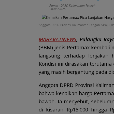
Admin
-
DPRD Kalimantan Tengah
20/06/2026
Anggota DPRD Provinsi Kalimantan Tengah, Sirajul 
MAHARATINEWS
, Palangka Ray
(BBM) jenis Pertamax kembali 
langsung terhadap lonjakan 
Kondisi ini dirasakan terutama
yang masih bergantung pada dist
Anggota DPRD Provinsi Kaliman
bahwa kenaikan harga Pertamax
bawah. Ia menyebut, sebelumn
di kisaran Rp15.000 hingga R