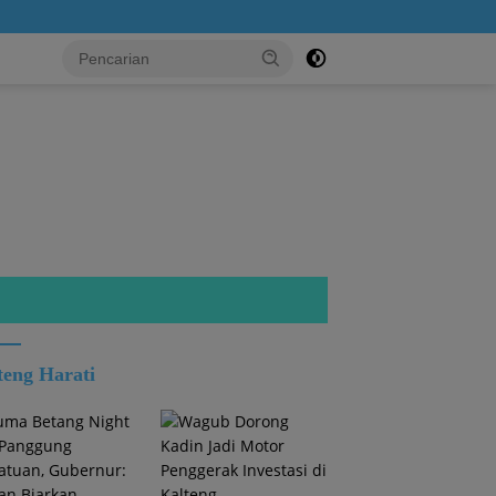
...!
teng Harati