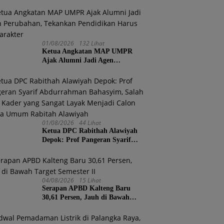
01/08/2026
132 Lihat
Ketua Angkatan MAP UMPR
Ajak Alumni Jadi Agen
Perubahan, Tekankan Pendidikan
Harus Berkarakter
01/08/2026
44 Lihat
Ketua DPC Rabithah Alawiyah
Depok: Prof Pangeran Syarif
Abdurrahman Bahasyim, Salah
Satu Kader yang Sangat Layak
Menjadi Calon Ketua Umum
Rabitah Alawiyah
04/08/2026
15 Lihat
Serapan APBD Kalteng Baru
30,61 Persen, Jauh di Bawah
Target Semester II