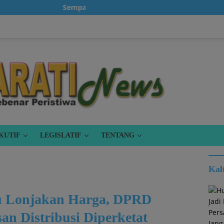
Sempatkanlah untuk klik iklan, karena itu gratis
KUTIF
LEGISLATIF
TENTANG
Kal
u Lonjakan Harga, DPRD
n Distribusi Diperketat