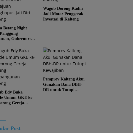
Wagub Dorong Kadin
Jadi Motor Penggerak
Investasi di Kalteng
 Betang Night
 Panggung
atuan, Gubernur:
an Biarkan
juan Menghapus
Diri Kalteng
Pemprov Kalteng Akui
Gunakan Dana DBH-
DR untuk Tutupi
b Edy Buka
Kewajiban
de Umum GKE ke-
Dorong Gereja
ung Pembangunan
eng
ular Post