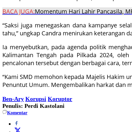
BACA JUGA:
Momentum Hari Lahir Pancasila, MP
“Saksi juga menegaskan dana kampanye selalu
tahu,” ungkap Candra menirukan keterangan dar
Ia menyebutkan, pada agenda politik menghad
Kalimantan Tengah pada Pilkada 2024, oleh 
pencalonan tersebut dengan berbagai cara, term
“Kami SMD memohon kepada Majelis Hakim unt
Penuntut Umum. Mengembalikan harkat dan mart
Ben-Ary
Korupsi
Koruptor
Penulis: Perdi Kastolani
Komentar