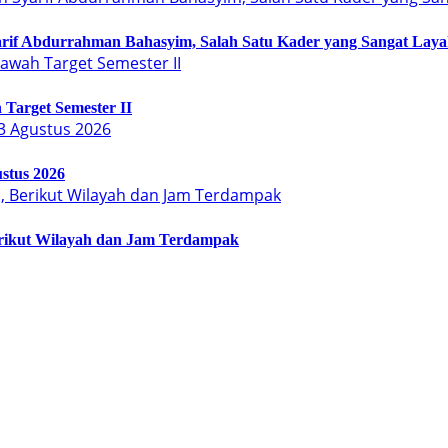
arif Abdurrahman Bahasyim, Salah Satu Kader yang Sangat Lay
Target Semester II
stus 2026
erikut Wilayah dan Jam Terdampak