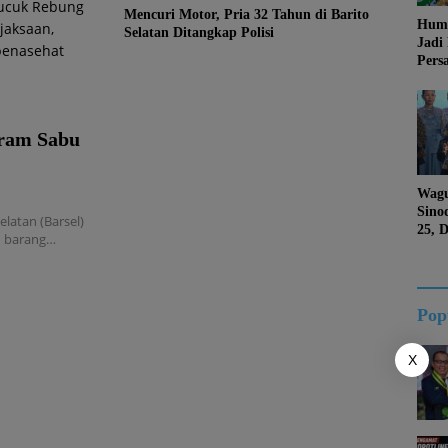
Mencuri Motor, Pria 32 Tahun di Barito
Huma
Selatan Ditangkap Polisi
Jadi
Pers
Jang
Kema
Jati 
Gram Sabu
Wagu
Sino
latan (Barsel)
25, 
n barang…
Duk
Kalt
Pop
X