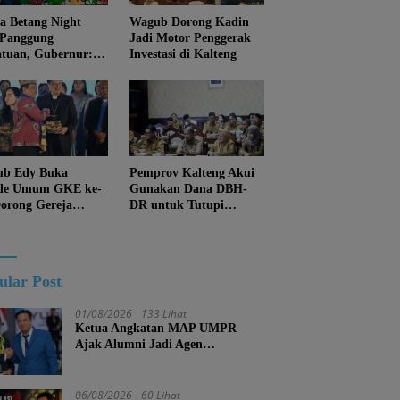
 Betang Night
Wagub Dorong Kadin
 Panggung
Jadi Motor Penggerak
atuan, Gubernur:
Investasi di Kalteng
an Biarkan
juan Menghapus
Diri Kalteng
b Edy Buka
Pemprov Kalteng Akui
de Umum GKE ke-
Gunakan Dana DBH-
Dorong Gereja
DR untuk Tutupi
ung Pembangunan
Kewajiban
eng
ular Post
01/08/2026
133 Lihat
Ketua Angkatan MAP UMPR
Ajak Alumni Jadi Agen
Perubahan, Tekankan Pendidikan
Harus Berkarakter
06/08/2026
60 Lihat