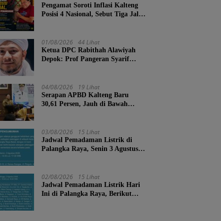
Pengamat Soroti Inflasi Kalteng
Posisi 4 Nasional, Sebut Tiga Jalur
Penanganan
01/08/2026
44 Lihat
Ketua DPC Rabithah Alawiyah
Depok: Prof Pangeran Syarif
Abdurrahman Bahasyim, Salah
Satu Kader yang Sangat Layak
Menjadi Calon Ketua Umum
04/08/2026
19 Lihat
Rabitah Alawiyah
Serapan APBD Kalteng Baru
30,61 Persen, Jauh di Bawah
Target Semester II
03/08/2026
15 Lihat
Jadwal Pemadaman Listrik di
Palangka Raya, Senin 3 Agustus
2026
02/08/2026
15 Lihat
Jadwal Pemadaman Listrik Hari
Ini di Palangka Raya, Berikut
Wilayah dan Jam Terdampak