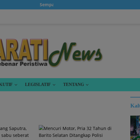
Sempatkanlah untuk klik iklan, karena itu grati
KUTIF
LEGISLATIF
TENTANG
Kal