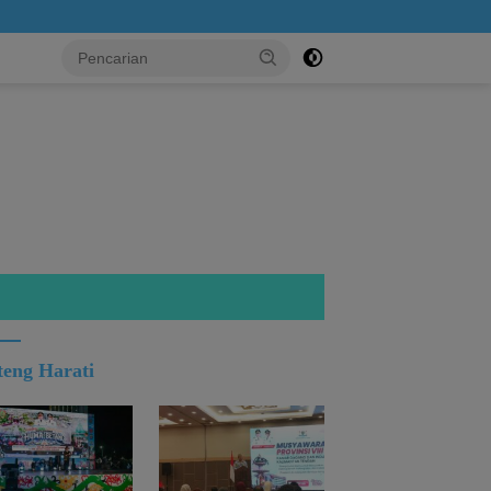
s...!
teng Harati