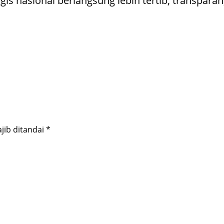
is nasional berlangsung lebih tertib, transparan
jib ditandai
*