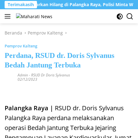
Langsung
irawati Dilaporkan Hilang di Palangka Raya, Polisi Minta Warga
Terimakasih
ke
konten
Beranda
Pemprov Kalteng
Pemprov Kalteng
Perdana, RSUD dr. Doris Sylvanus
Bedah Jantung Terbuka
Admin
-
RSUD Dr Doris Sylvanus
02/12/2023
Palangka Raya |
RSUD dr. Doris Sylvanus
Palangka Raya perdana melaksanakan
operasi Bedah Jantung Terbuka Jejaring
Pengampuan Layanan Kardiovaskular, Jumat