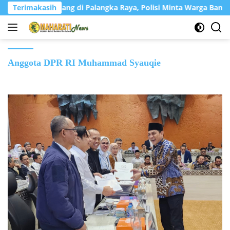
Langsung
Dilaporkan Hilang di Palangka Raya, Polisi Minta Warga Bantu Be
Terimakasih
ke
konten
Anggota DPR RI Muhammad Syauqie