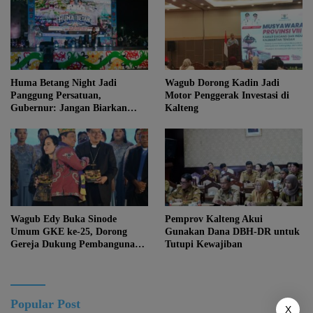
Huma Betang Night Jadi
Wagub Dorong Kadin Jadi
Panggung Persatuan,
Motor Penggerak Investasi di
Gubernur: Jangan Biarkan
Kalteng
Kemajuan Menghapus Jati Diri
Kalteng
Wagub Edy Buka Sinode
Pemprov Kalteng Akui
Umum GKE ke-25, Dorong
Gunakan Dana DBH-DR untuk
Gereja Dukung Pembangunan
Tutupi Kewajiban
Kalteng
Popular Post
X