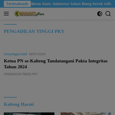
Langsung
Terimakasih
Konsumsi Beras Siam, Gebernur Sebut Biang Kerok Inflasi Ka
ke
konten
PENGADILAN TINGGI PKY
Uncategorized
08/01/2024
Ketua PN se-Kalteng Tandatangani Pakta Integritas
Tahun 2024
PENGADILAN TINGGI PKY
Kalteng Harati