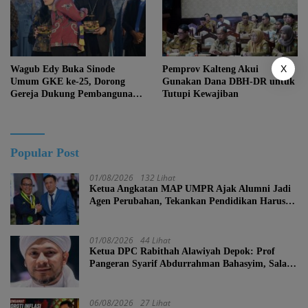
X
Wagub Edy Buka Sinode
Pemprov Kalteng Akui
Umum GKE ke-25, Dorong
Gunakan Dana DBH-DR untuk
Gereja Dukung Pembangunan
Tutupi Kewajiban
Kalteng
Popular Post
01/08/2026
132 Lihat
Ketua Angkatan MAP UMPR Ajak Alumni Jadi
Agen Perubahan, Tekankan Pendidikan Harus
Berkarakter
01/08/2026
44 Lihat
Ketua DPC Rabithah Alawiyah Depok: Prof
Pangeran Syarif Abdurrahman Bahasyim, Salah
Satu Kader yang Sangat Layak Menjadi Calon
Ketua Umum Rabitah Alawiyah
06/08/2026
27 Lihat